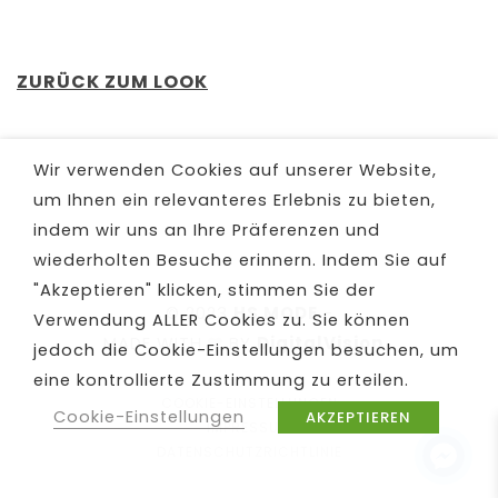
ZURÜCK ZUM LOOK
Wir verwenden Cookies auf unserer Website,
um Ihnen ein relevanteres Erlebnis zu bieten,
indem wir uns an Ihre Präferenzen und
wiederholten Besuche erinnern. Indem Sie auf
"Akzeptieren" klicken, stimmen Sie der
© 2023
HS MODE
-
Verwendung ALLER Cookies zu. Sie können
MADE WITH
BY
DigitalVision
jedoch die Cookie-Einstellungen besuchen, um
eine kontrollierte Zustimmung zu erteilen.
COOKIE-EINSTELLUNGEN
Cookie-Einstellungen
AKZEPTIEREN
IMPRESSUM
DATENSCHUTZRICHTLINIE