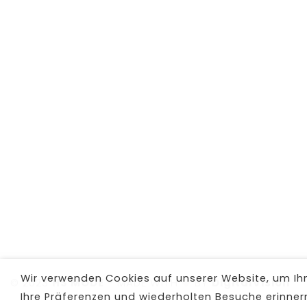
Wir verwenden Cookies auf unserer Website, um Ihne
© 2023
HS MODE
-
MADE WITH
BY
DigitalVision
Ihre Präferenzen und wiederholten Besuche erinnern