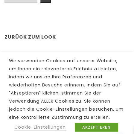
ZURÜCK ZUM LOOK
Wir verwenden Cookies auf unserer Website,
um Ihnen ein relevanteres Erlebnis zu bieten,
indem wir uns an Ihre Präferenzen und
wiederholten Besuche erinnern. Indem Sie auf
"Akzeptieren" klicken, stimmen Sie der
© 2023
HS MODE
-
Verwendung ALLER Cookies zu. Sie können
MADE WITH
BY
DigitalVision
jedoch die Cookie-Einstellungen besuchen, um
eine kontrollierte Zustimmung zu erteilen.
COOKIE-EINSTELLUNGEN
Cookie-Einstellungen
AKZEPTIEREN
IMPRESSUM