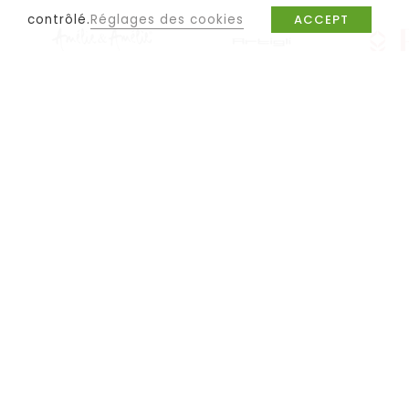
contrôlé.
Réglages des cookies
ACCEPT
NOTRE NOUVEAU MAGASIN
HS Mode Saint-Vit
Une mode sympa, un cadre agréable : dé
tendances dans notre nouvelle boutique
de vêtements, de chaussures, de sacs ou
votre look ? vous trouverez chez nous le
toute occasion ! Vous hésitez sur la f