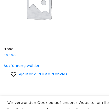
Hose
80,00
€
Dieses
Ausführung wählen
Produkt
Ajouter à la liste d’envies
weist
mehrere
Varianten
auf.
Die
Wir verwenden Cookies auf unserer Website, um Ihne
Optionen