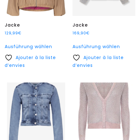
gewählt
gewählt
werden
werden
Jacke
Jacke
129,99
€
169,90
€
Dieses
Dieses
Ausführung wählen
Ausführung wählen
Produkt
Produkt
Ajouter à la liste
weist
Ajouter à la liste
weist
d’envies
mehrere
d’envies
mehrer
Varianten
Variant
auf.
auf.
Die
Die
Optionen
Option
können
können
auf
auf
der
der
Produktseite
Produkt
gewählt
gewählt