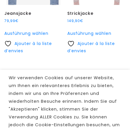
werden
werden
Jeansjacke
Strickjacke
79,99
€
149,90
€
Dieses
Dieses
Ausführung wählen
Ausführung wählen
Produkt
Produkt
Ajouter à la liste
weist
Ajouter à la liste
weist
d’envies
mehrere
d’envies
mehrer
Varianten
Variant
auf.
auf.
Die
Die
Wir verwenden Cookies auf unserer Website,
Optionen
Option
um Ihnen ein relevanteres Erlebnis zu bieten,
können
können
indem wir uns an Ihre Präferenzen und
auf
auf
wiederholten Besuche erinnern. Indem Sie auf
der
der
Produktseite
Produkt
"Akzeptieren" klicken, stimmen Sie der
gewählt
gewählt
Verwendung ALLER Cookies zu. Sie können
werden
werden
jedoch die Cookie-Einstellungen besuchen, um