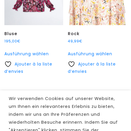
Bluse
Rock
195,00
€
49,99
€
Dieses
Dieses
Ausführung wählen
Ausführung wählen
Produkt
Produkt
Ajouter à la liste
weist
Ajouter à la liste
weist
d’envies
mehrere
d’envies
mehrer
Varianten
Variant
auf.
auf.
Die
Die
Wir verwenden Cookies auf unserer Website,
Optionen
Option
um Ihnen ein relevanteres Erlebnis zu bieten,
können
können
indem wir uns an Ihre Präferenzen und
auf
auf
wiederholten Besuche erinnern. Indem Sie auf
der
der
Produktseite
Produkt
"Akzeptieren" klicken, stimmen Sie der