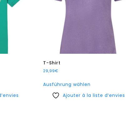
T-Shirt
29,99
€
s
Dieses
Ausführung wählen
kt
Produkt
 d’envies
Ajouter à la liste d’envies
weist
re
mehrere
nten
Varianten
auf.
Die
nen
Optionen