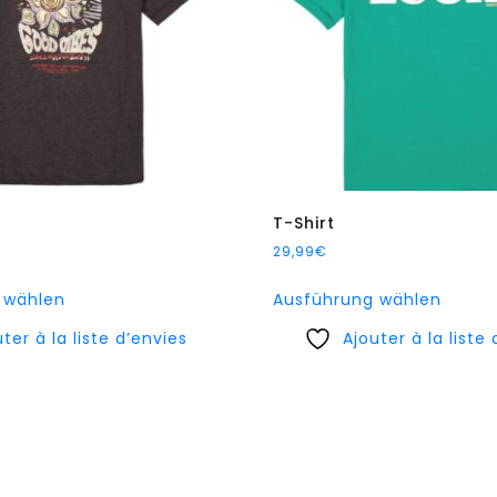
T-Shirt
29,99
€
Dieses
Diese
 wählen
Ausführung wählen
Produkt
Produ
ter à la liste d’envies
weist
Ajouter à la liste
weist
mehrere
mehre
Varianten
Varia
auf.
auf.
Die
Die
Optionen
Optio