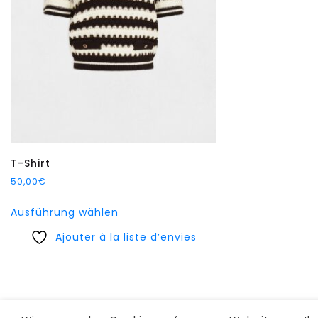
können
auf
der
Produktseite
gewählt
werden
T-Shirt
50,00
€
Dieses
Ausführung wählen
Produkt
Ajouter à la liste d’envies
weist
mehrere
Varianten
auf.
Die