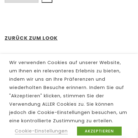
ZURÜCK ZUM LOOK
Wir verwenden Cookies auf unserer Website,
um Ihnen ein relevanteres Erlebnis zu bieten,
indem wir uns an Ihre Präferenzen und
wiederholten Besuche erinnern. Indem Sie auf
"Akzeptieren" klicken, stimmen Sie der
© 2023
HS MODE
-
Verwendung ALLER Cookies zu. Sie können
MADE WITH
BY
DigitalVision
jedoch die Cookie-Einstellungen besuchen, um
eine kontrollierte Zustimmung zu erteilen.
COOKIE-EINSTELLUNGEN
Cookie-Einstellungen
AKZEPTIEREN
IMPRESSUM