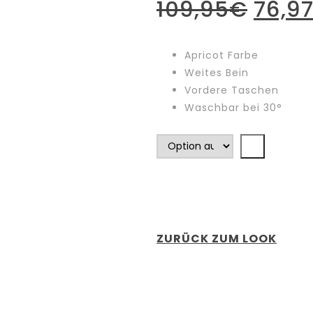
Urspr
109,95
€
76,9
Preis
Apricot Farbe
Weites Bein
war:
Vordere Taschen
Waschbar bei 30°
109,
ZURÜCK ZUM LOOK