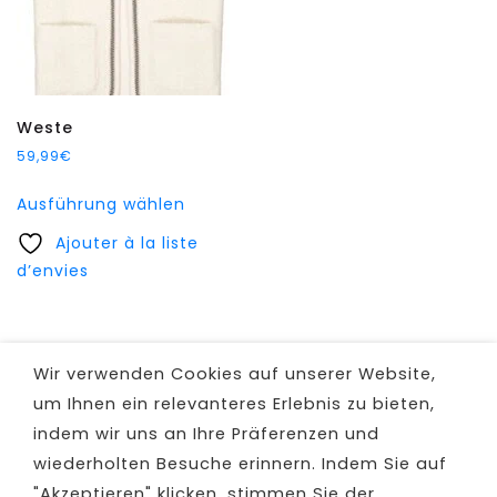
Weste
59,99
€
Dieses
Ausführung wählen
Produkt
Ajouter à la liste
weist
d’envies
mehrere
Varianten
auf.
Die
Wir verwenden Cookies auf unserer Website,
Optionen
um Ihnen ein relevanteres Erlebnis zu bieten,
können
indem wir uns an Ihre Präferenzen und
auf
wiederholten Besuche erinnern. Indem Sie auf
der
Produktseite
"Akzeptieren" klicken, stimmen Sie der