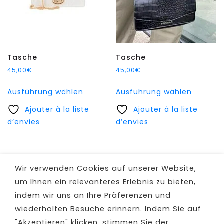
Tasche
Tasche
45,00
€
45,00
€
Dieses
Dieses
Ausführung wählen
Ausführung wählen
Produkt
Produkt
Ajouter à la liste
weist
Ajouter à la liste
weist
d’envies
mehrere
d’envies
mehrer
Varianten
Variant
auf.
auf.
Die
Die
Wir verwenden Cookies auf unserer Website,
Optionen
Option
um Ihnen ein relevanteres Erlebnis zu bieten,
können
können
indem wir uns an Ihre Präferenzen und
auf
auf
wiederholten Besuche erinnern. Indem Sie auf
der
der
Produktseite
Produkt
"Akzeptieren" klicken, stimmen Sie der