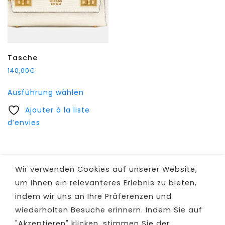
Tasche
140,00
€
Dieses
Ausführung wählen
Produkt
Ajouter à la liste
weist
d’envies
mehrere
Varianten
auf.
Die
Wir verwenden Cookies auf unserer Website,
Optionen
um Ihnen ein relevanteres Erlebnis zu bieten,
können
indem wir uns an Ihre Präferenzen und
auf
wiederholten Besuche erinnern. Indem Sie auf
der
Produktseite
"Akzeptieren" klicken, stimmen Sie der