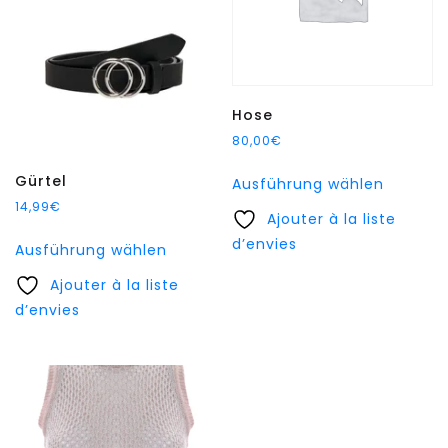
Hose
80,00
€
Dieses
Gürtel
Ausführung wählen
Produkt
14,99
€
Ajouter à la liste
weist
Dieses
d’envies
mehrer
Ausführung wählen
Produkt
Variant
Ajouter à la liste
weist
auf.
d’envies
mehrere
Die
Varianten
Option
auf.
können
Die
auf
Optionen
der
können
Produkt