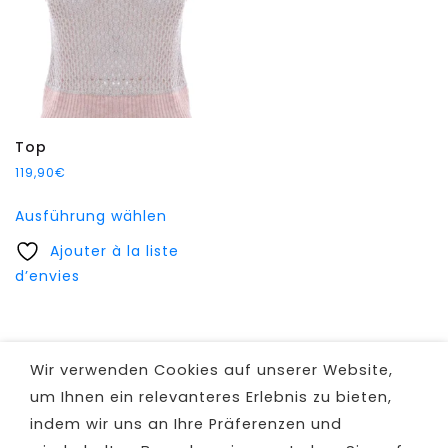
auf
gewählt
der
werden
Produktseite
gewählt
werden
Top
119,90
€
Dieses
Ausführung wählen
Produkt
Ajouter à la liste
weist
d’envies
mehrere
Varianten
auf.
Die
Wir verwenden Cookies auf unserer Website,
Optionen
um Ihnen ein relevanteres Erlebnis zu bieten,
können
indem wir uns an Ihre Präferenzen und
auf