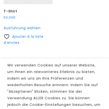
werden
werden
T-Shirt
50,00
€
Dieses
Ausführung wählen
Produkt
Ajouter à la liste
weist
d’envies
mehrere
Varianten
auf.
Die
Wir verwenden Cookies auf unserer Website,
Optionen
um Ihnen ein relevanteres Erlebnis zu bieten,
können
indem wir uns an Ihre Präferenzen und
auf
wiederholten Besuche erinnern. Indem Sie auf
der
Produktseite
"Akzeptieren" klicken, stimmen Sie der
gewählt
Verwendung ALLER Cookies zu. Sie können
werden
jedoch die Cookie-Einstellungen besuchen, um