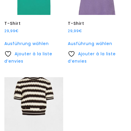
gewählt
gewählt
werden
werden
T-Shirt
T-Shirt
29,99
€
29,99
€
Dieses
Dieses
Ausführung wählen
Ausführung wählen
Produkt
Produkt
Ajouter à la liste
weist
Ajouter à la liste
weist
d’envies
mehrere
d’envies
mehrer
Varianten
Variant
auf.
auf.
Die
Die
Optionen
Option
können
können
auf
auf
der
der
Produktseite
Produkt
gewählt
gewählt