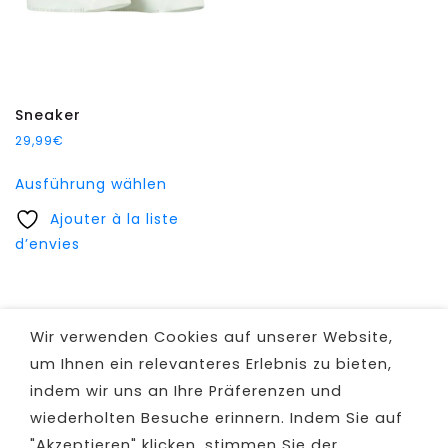
Sneaker
29,99
€
Dieses
Ausführung wählen
Produkt
Ajouter à la liste
weist
d’envies
mehrere
Varianten
auf.
Die
Wir verwenden Cookies auf unserer Website,
Optionen
um Ihnen ein relevanteres Erlebnis zu bieten,
können
indem wir uns an Ihre Präferenzen und
auf
wiederholten Besuche erinnern. Indem Sie auf
der
Produktseite
"Akzeptieren" klicken, stimmen Sie der