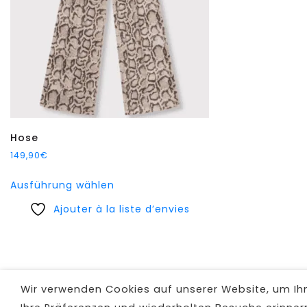
Hose
149,90
€
Dieses
Ausführung wählen
Produkt
Ajouter à la liste d’envies
weist
mehrere
Varianten
auf.
Die
Wir verwenden Cookies auf unserer Website, um Ihne
Optionen