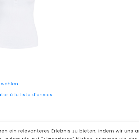
Dieses
 wählen
Produkt
ter à la liste d’envies
weist
mehrere
Varianten
auf.
Die
n ein relevanteres Erlebnis zu bieten, indem wir uns a
Optionen