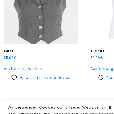
Gilet
T-Shirt
55,00
€
60,00
€
Dieses
Ausführung wählen
Ausführung
Produkt
Ajouter à la liste d’envies
weist
Ajou
mehrere
Varianten
auf.
Die
Wir verwenden Cookies auf unserer Website, um Ihne
Optionen