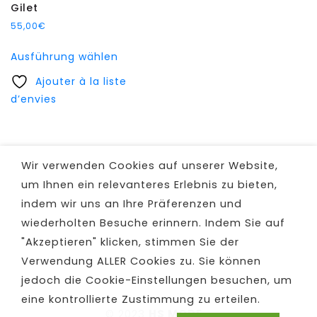
Gilet
55,00
€
Dieses
Ausführung wählen
Produkt
Ajouter à la liste
weist
d’envies
mehrere
Varianten
auf.
Die
Wir verwenden Cookies auf unserer Website,
Optionen
um Ihnen ein relevanteres Erlebnis zu bieten,
können
indem wir uns an Ihre Präferenzen und
auf
der
wiederholten Besuche erinnern. Indem Sie auf
Produktseite
"Akzeptieren" klicken, stimmen Sie der
gewählt
Verwendung ALLER Cookies zu. Sie können
werden
jedoch die Cookie-Einstellungen besuchen, um
eine kontrollierte Zustimmung zu erteilen.
© 2023
HS MODE
-