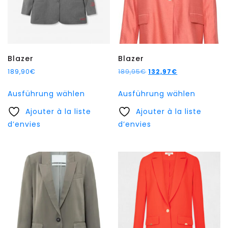
Blazer
Blazer
Ursprünglicher
Aktueller
189,90
€
189,95
€
132,97
€
Preis
Preis
Dieses
Dieses
Ausführung wählen
Ausführung wählen
war:
ist:
Produkt
Produkt
189,95€
132,97€.
Ajouter à la liste
weist
Ajouter à la liste
weist
d’envies
mehrere
d’envies
mehrer
Varianten
Variant
auf.
auf.
Die
Die
Optionen
Option
können
können
auf
auf
der
der
Produktseite
Produkt