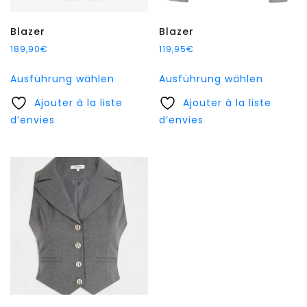
werden
werden
Blazer
Blazer
189,90
€
119,95
€
Dieses
Dieses
Ausführung wählen
Ausführung wählen
Produkt
Produkt
Ajouter à la liste
weist
Ajouter à la liste
weist
d’envies
mehrere
d’envies
mehrer
Varianten
Variant
auf.
auf.
Die
Die
Optionen
Option
können
können
auf
auf
der
der
Produktseite
Produkt
gewählt
gewählt
werden
werden