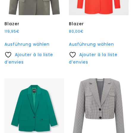
gewählt
gewählt
werden
werden
Blazer
Blazer
119,95
€
80,00
€
Dieses
Dieses
Ausführung wählen
Ausführung wählen
Produkt
Produkt
Ajouter à la liste
weist
Ajouter à la liste
weist
d’envies
mehrere
d’envies
mehrer
Varianten
Variant
auf.
auf.
Die
Die
Optionen
Option
können
können
auf
auf
der
der
Produktseite
Produkt
gewählt
gewählt